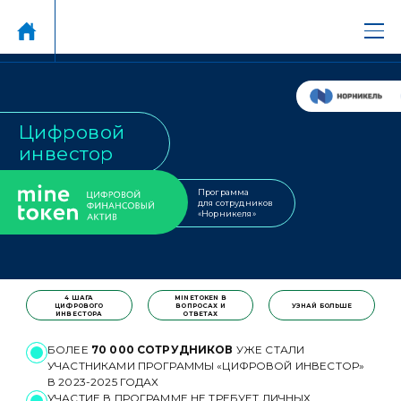
Цифровой
инвестор
Программа
для сотрудников
«Норникеля»
4 ШАГА
MINETOKEN В
ЦИФРОВОГО
ВОПРОСАХ И
УЗНАЙ БОЛЬШЕ
ИНВЕСТОРА
ОТВЕТАХ
БОЛЕЕ
70 000 СОТРУДНИКОВ
УЖЕ СТАЛИ
УЧАСТНИКАМИ ПРОГРАММЫ «ЦИФРОВОЙ ИНВЕСТОР»
В 2023-2025 ГОДАХ
УЧАСТИЕ В ПРОГРАММЕ НЕ ТРЕБУЕТ ЛИЧНЫХ