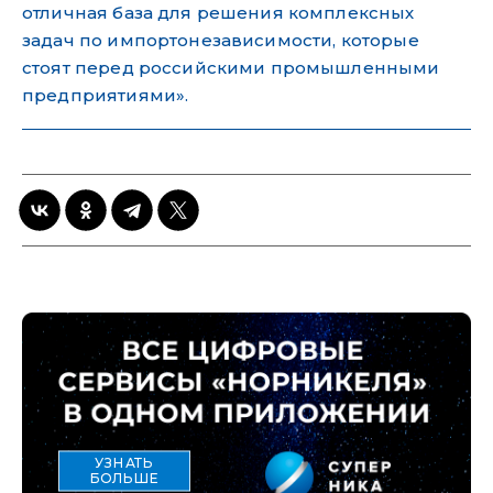
отличная база для решения комплексных
задач по импортонезависимости, которые
стоят перед российскими промышленными
предприятиями».
УЗНАТЬ
БОЛЬШЕ