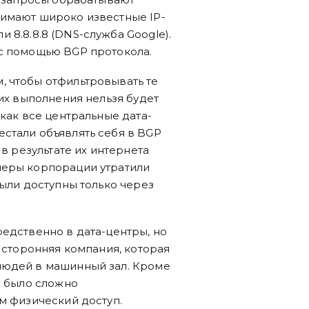
нимают широко известные IP-
ли 8.8.8.8 (DNS-служба Google).
 с помощью BGP протокола.
, чтобы отфильтровывать те
 их выполнения нельзя будет
 как все центральные дата-
стали объявлять себя в BGP
 в результате их интернета
неры корпорации утратили
были доступны только через
редственно в дата-центры, но
т сторонняя компания, которая
людей в машинный зал. Кроме
х было сложно
м физический доступ.