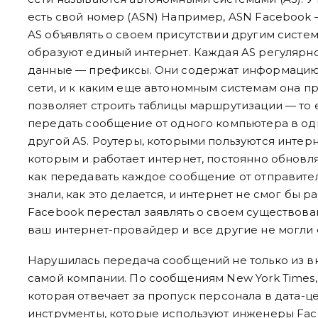
есть свой номер (ASN) Например, ASN Facebook 
AS объявлять о своем присутствии другим систем
образуют единый интернет. Каждая AS регулярн
данные — префиксы. Они содержат информацию о
сети, и к каким еще автономным системам она 
позволяет строить таблицы маршрутизации — то 
передать сообщение от одного компьютера в од
другой AS. Роутеры, которыми пользуются интер
которым и работает интернет, постоянно обновляю
как передавать каждое сообщение от отправител
знали, как это делается, и интернет не смог бы р
Facebook перестал заявлять о своем существова
ваш интернет-провайдер и все другие не могли 
Нарушилась передача сообщений не только из вн
самой компании. По сообщениям New York Times,
которая отвечает за пропуск персонала в дата-ц
инструменты, которые используют инженеры Fac