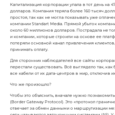
Капитализация корпорации упала в тот день на 
долларов. Компания теряла более 160 тысяч дол
простоя, так как не могла показывать уже оплач
компании Standart Media. Прямой убыток компани
около 60 миллионов долларов. Пострадала не то
и компании, которые строили на основе ее плат
потеряли основной канал привлечения клиентов,
принимать оплату.
Для сторонних наблюдателей все сайты корпора
перестали существовать. Всё выглядело так, как
все кабели от их дата-центров в мир, отключив и
Что же произошло?
Чтобы это объяснить, вначале нужно познакомит
(Border Gateway Protocol). Это «протокол гранич
отвечает за обмен данными о маршрутизации ме
сети называются автономными системами (AS). 