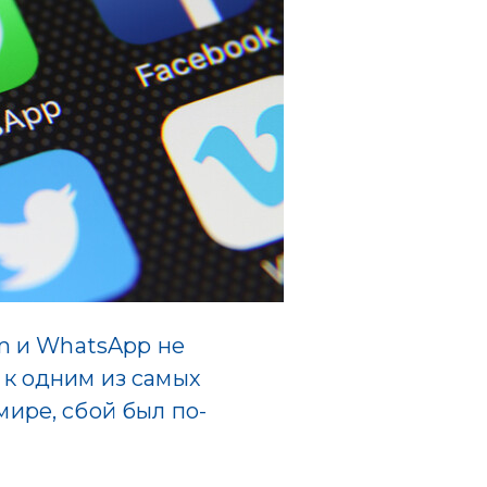
am и WhatsApp не
 к одним из самых
мире, сбой был по-