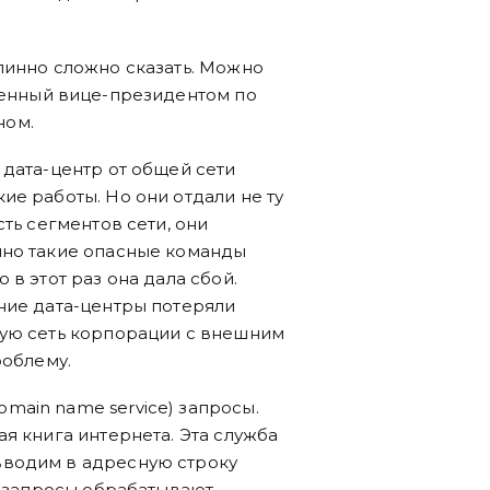
линно сложно сказать. Можно
ленный вице-президентом по
ном.
 дата-центр от общей сети
ие работы. Но они отдали не ту
ть сегментов сети, они
чно такие опасные команды
в этот раз она дала сбой.
ние дата-центры потеряли
ную сеть корпорации с внешним
роблему.
main name service) запросы.
я книга интернета. Эта служба
вводим в адресную строку
и запросы обрабатывают