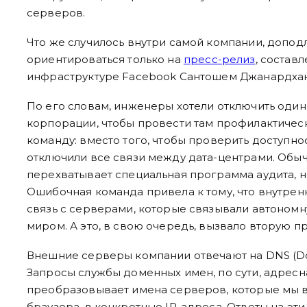
серверов.
Что же случилось внутри самой компании, допод
ориентироваться только на
пресс-релиз
, состав
инфраструктуре Facebook Сантошем Джанардха
По его словам, инженеры хотели отключить один
корпорации, чтобы провести там профилактическ
команду: вместо того, чтобы проверить доступнос
отключили все связи между дата-центрами. Обы
перехватывает специальная программа аудита, но 
Ошибочная команда привела к тому, что внутрен
связь с серверами, которые связывали автоном
миром. А это, в свою очередь, вызвало вторую п
Внешние серверы компании отвечают на DNS (Do
Запросы службы доменных имен, по сути, адресна
преобразовывает имена серверов, которые мы 
браузера, в конкретные IP-адреса. Ответы на эт