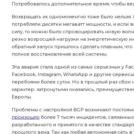
Потребовалось дополнительное время, чтобы вер
Возвращать их одномоментно тоже было нельзя.
потребляли десятки мегаватт мощности, и если в
силу, то можно было спровоцировать новую волну
резко возросшей нагрузки на энергетическую и
обратный запуск пришлось сделать плавным, чт
полное восстановление всей системы.
Эта авария стала одной из самых серьезных у Fac
Facebook, Instagram, WhatsApp и другие сервис
перебоями более суток. Но в прошлый раз сбои 
характер: затронутыми оказались, преимуществе
Европы.
Проблемы с настройкой BGP возникают постоянно
произошло
более 7 тысяч инцидентов, связанных 
разработанного и принятого в качестве стандарт
прошлого века. Так как любая автономная сеть 