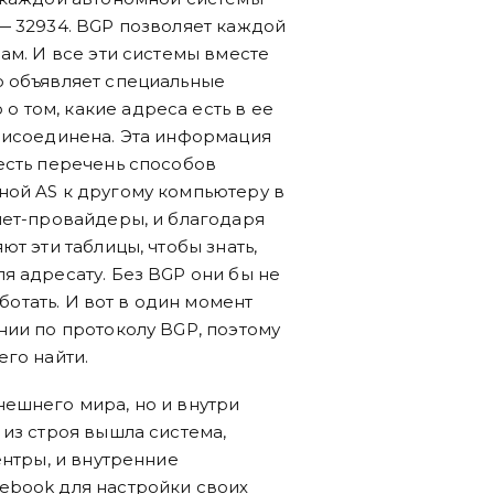
— 32934. BGP позволяет каждой
ам. И все эти системы вместе
о объявляет специальные
 том, какие адреса есть в ее
присоединена. Эта информация
есть перечень способов
ной AS к другому компьютеру в
нет-провайдеры, и благодаря
т эти таблицы, чтобы знать,
я адресату. Без BGP они бы не
аботать. И вот в один момент
нии по протоколу BGP, поэтому
его найти.
ешнего мира, но и внутри
 из строя вышла система,
ентры, и внутренние
ebook для настройки своих