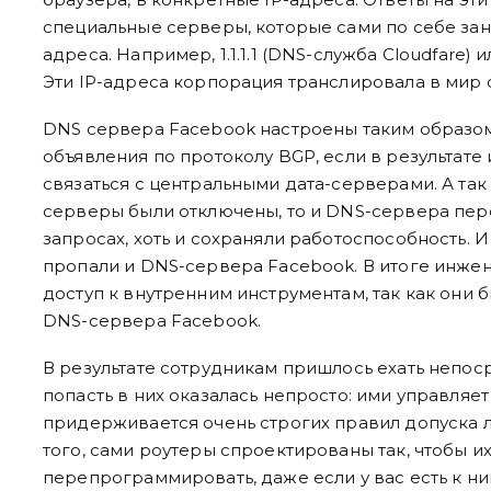
специальные серверы, которые сами по себе за
адреса. Например, 1.1.1.1 (DNS-служба Cloudfare) и
Эти IP-адреса корпорация транслировала в мир
DNS сервера Facebook настроены таким образом
объявления по протоколу BGP, если в результате
связаться с центральными дата-серверами. А так
серверы были отключены, то и DNS-сервера пере
запросах, хоть и сохраняли работоспособность. И
пропали и DNS-сервера Facebook. В итоге инже
доступ к внутренним инструментам, так как они 
DNS-сервера Facebook.
В результате сотрудникам пришлось ехать непос
попасть в них оказалась непросто: ими управляе
придерживается очень строгих правил допуска 
того, сами роутеры спроектированы так, чтобы и
перепрограммировать, даже если у вас есть к ни