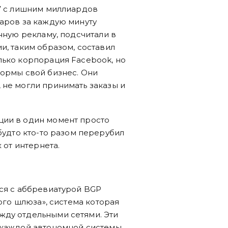
47 с лишним миллиардов
ларов за каждую минуту
енную рекламу, подсчитали в
и, таким образом, составил
лько корпорация Facebook, но
формы свой бизнес. Они
 не могли принимать заказы и
ции в один момент просто
 будто кто-то разом перерубил
х от интернета.
ься с аббревиатурой BGP
ного шлюза», система которая
жду отдельными сетями. Эти
У каждой автономной системы