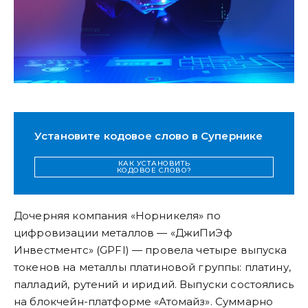
Установите кодовое слово в Супернике
КАК УСТАНОВИТЬ
КОДОВОЕ СЛОВО?
Дочерняя компания «Норникеля» по
цифровизации металлов — «ДжиПиЭф
Инвестментс» (GPFI) — провела четыре выпуска
токенов на металлы платиновой группы: платину,
палладий, рутений и иридий. Выпуски состоялись
на блокчейн-платформе «Атомайз». Суммарно